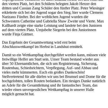
den vierten Platz, bei den Schülern belegten Jakob Herzer den
dritten und Cassian Zang Schüler den fünfter Platz. Peter Wiesinger
erkletterte sich bei der Jugend sogar den Sieg; hier wurde Clemens
Narizano Fünfter. Bei der weiblichen Jugend wurden die
Schwestern Catherine und Gabriella Shaw Zweite und Vierte. Max
Kallhardt zeigte eine starke Leistung und landete bei den Junioren
auf dem vierten Platz. Umjubelte Siegerin bei den Juniorinnen
wurde Finja Gärtner.
Das Ergebnis der Gesamtwertung wird erst beim
Abschlusswettkampf im Herbst in Landshut ermittelt.
Damit so ein Wettkampftag durchgeführt werden kann, müssen viele
freiwillige Helfer am Start sein. Unser Team bestand wieder aus
über 50 Ehrenamtlichen, die sich um Registrierung, Sicherung,
Routenbau, Schiedsrichtern, Verpflegung, Auf- und Abbau und
vieles mehr kümmerten. Euch ein großes Dankeschön!
Stellvertretend für alle dürfen wir uns bei Brumsel und Dome für die
hochgelobten, tollen Routen bedanken. Ein riesiges Danke natürlich
an Adele für die Gesamtleitung und ihr fantastisches Team, das
wieder einen unvergesslichen Wettkampftag in unserer Halle
möglich gemacht hat.