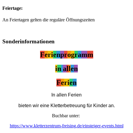
Feiertage:
An Feiertagen gelten die reguläre Öffnungszeiten
Sonderinformationen
F
e
ri
e
n
p
r
o
g
r
a
m
m
i
n
a
l
l
e
n
F
e
ri
e
n
In allen Ferien

bieten wir eine Kletterbetreuung für Kinder an.
Buchbar unter:
https://www.kletterzentrum-freising.de/einsteiger-events.html