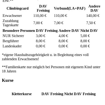
Erw.**
DAV
Andere
Climbingcard
Verbund(LA+PAF)
Freising
DAV
Erwachsener
110,00 €
110,00 €
140,00 €
Zuzahlung
7,00 €
7,00 €
7,50 €
Tageskarte
Besondere Personen
DAV Freising
Andere DAV
Nicht DAV
NUR Sicherer
3,00 €
4,00 €
5,00 €
Bergführer
8,00 €
8,00 €
8,00 €
Landeskader
0,00 €
0,00 €
0,00 €
*eigene Haushaltszugehörigkeit u. in Begleitung eines voll
zahlenden Erwachsenen!
**Familienkarte nur möglich bei Personen mit eigenem Kind unter
18 Jahren
Kurse
Kletterkurse
DAV Freising
Nicht DAV Freising