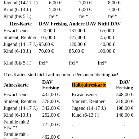
Jugend (14-17 J.)
6,00 €
7,00 €
8,00 €
Kind (6-13 J.)
5,00 €
6,00 €
7,00 €
Kind (bis 5 J.)
frei*
frei*
frei*
11er-Karte
DAV Freising
Andere DAV
Nicht DAV
Erwachsener
120,00 €
135,00 €
165,00 €
Student, Rentner
105,00 €
125,00 €
145,00 €
Jugend (14-17 J.)
95,00 €
120,00 €
140,00 €
Kind (6-13 J.)
70,00 €
85,00 €
100,00 €
Kind (bis 5 J.)
frei*
frei*
frei*
11er-Karten sind nicht auf mehreren Personen übertragbar!
DAV
DAV
Jahreskarte
Halbjahreskarte
Freising
Freising
Erwachsener
432,00 €
Erwachsener
248,00 €
Student, Rentner
378,00 €
Student, Rentner
218,00 €
Jugend (14-17 J.)
342,00 €
Jugend (14-17 J.)
198,00 €
Kind (6-13 J.)
252,00 €
Kind (6-13 J.)
148,00 €
Familie mit 2
772,00 €
-
-
Erw.**
Familie mit 1
462,00 €
-
-